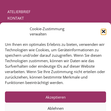
ATELIERBRIEF
KONTAKT
PRESSEVERÖFFENTLICHUNGEN
Cookie-Zustimmung
DISCLAIMER – RECHTLICHE HINWEISE
verwalten
IMPRESSUM
DATENSCHUTZ
Um Ihnen ein optimales Erlebnis zu bieten, verwenden wir
Technologien wie Cookies, um Geräteinformationen zu
COOKIE-RICHTLINIE (EU)
speichern und/oder darauf zuzugreifen. Wenn Sie diesen
Technologien zustimmen, können wir Daten wie das
BIOGRAFIESERVICE
Surfverhalten oder eindeutige IDs auf dieser Website
SCHREIBCOACHING
verarbeiten. Wenn Sie Ihre Zustimmung nicht erteilen oder
MANUSKRIPTBERATUNG
zurückziehen, können bestimmte Merkmale und
KURSE & SEMINARE
Funktionen beeinträchtigt werden.
REFERENZEN
Akzeptieren
PUBLIKATIONEN
LESEPROBEN AUS PUBLIKATIONEN
Ablehnen