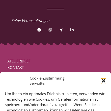
Keine Veranstaltungen
ATELIERBRIEF
KONTAKT
PRESSEVERÖFFENTLICHUNGEN
Cookie-Zustimmung
DISCLAIMER – RECHTLICHE HINWEISE
verwalten
IMPRESSUM
DATENSCHUTZ
Um Ihnen ein optimales Erlebnis zu bieten, verwenden wir
Technologien wie Cookies, um Geräteinformationen zu
COOKIE-RICHTLINIE (EU)
speichern und/oder darauf zuzugreifen. Wenn Sie diesen
Technologien zustimmen, können wir Daten wie das