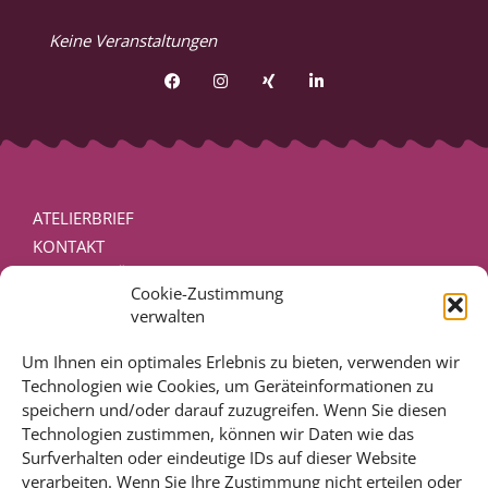
Keine Veranstaltungen
ATELIERBRIEF
KONTAKT
PRESSEVERÖFFENTLICHUNGEN
Cookie-Zustimmung
DISCLAIMER – RECHTLICHE HINWEISE
verwalten
IMPRESSUM
DATENSCHUTZ
Um Ihnen ein optimales Erlebnis zu bieten, verwenden wir
Technologien wie Cookies, um Geräteinformationen zu
COOKIE-RICHTLINIE (EU)
speichern und/oder darauf zuzugreifen. Wenn Sie diesen
Technologien zustimmen, können wir Daten wie das
BIOGRAFIESERVICE
Surfverhalten oder eindeutige IDs auf dieser Website
SCHREIBCOACHING
verarbeiten. Wenn Sie Ihre Zustimmung nicht erteilen oder