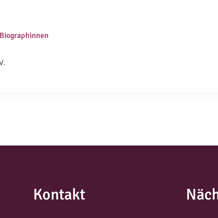
 Biographinnen
V.
Kontakt
Näch