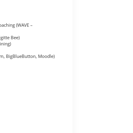
oaching (WAVE –
gitte Bee)
ining)
om, BigBlueButton, Moodle)