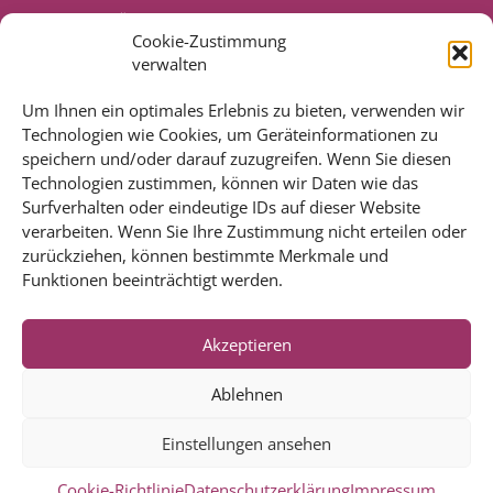
PRESSEVERÖFFENTLICHUNGEN
Cookie-Zustimmung
DISCLAIMER – RECHTLICHE HINWEISE
verwalten
IMPRESSUM
DATENSCHUTZ
Um Ihnen ein optimales Erlebnis zu bieten, verwenden wir
Technologien wie Cookies, um Geräteinformationen zu
COOKIE-RICHTLINIE (EU)
speichern und/oder darauf zuzugreifen. Wenn Sie diesen
Technologien zustimmen, können wir Daten wie das
BIOGRAFIESERVICE
Surfverhalten oder eindeutige IDs auf dieser Website
SCHREIBCOACHING
verarbeiten. Wenn Sie Ihre Zustimmung nicht erteilen oder
MANUSKRIPTBERATUNG
zurückziehen, können bestimmte Merkmale und
KURSE & SEMINARE
Funktionen beeinträchtigt werden.
REFERENZEN
Akzeptieren
PUBLIKATIONEN
LESEPROBEN AUS PUBLIKATIONEN
Ablehnen
JUBILÄUMSPUBLIKATIONEN
PRESSEVERÖFFENTLICHUNGEN
Einstellungen ansehen
Cookie-Richtlinie
Datenschutzerklärung
Impressum