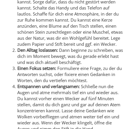
kannst. Sorge dafür, dass du nicht gestört werden
kannst. Schalte das Handy und das Telefon auf
lautlos. Schaffe für dich eine Atmosphäre, in der du
zur Ruhe kommen kannst. Du kannst eine Kerze
anzünden, eine Blume auf den Tisch stellen, einen
schönen Stein zurechtlegen oder eine Muschel, etwas
aus der Natur, was dir ein Wohlgefühl bereitet. Lege
zudem Papier und Stift bereit und ggf. ein Wecker.
Den Alltag loslassen:
Dann beginne zu schreiben, was
dich im Moment bewegt, was du gerade erlebt hast
und was dich aktuell beschäftigt.
Einen Fokus setzen:
Formuliere eine Frage, zu der du
Antworten suchst, oder fixiere einen Gedanken in
Worten, den du vertiefen möchtest.
Entspannen und verlangsamen:
Schließe nun die
Augen und atme mehrmals tief ein und wieder aus.
Du kannst vorher einen Wecker auf fünf Minuten
stellen, damit du dich ganz und gar auf deinen Atem
konzentrieren kannst. Lasse deine Gedanken wie
Wolken vorbeifliegen und atmen weiter tief ein und
wieder aus. Wenn der Wecker klingelt, öffne die
Augen und nimm den Stift in die Hand.