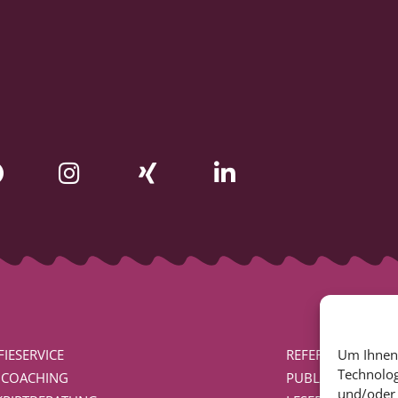
IESERVICE
REFERENZEN
Um Ihnen 
Technolog
BCOACHING
PUBLIKATIONEN
und/oder 