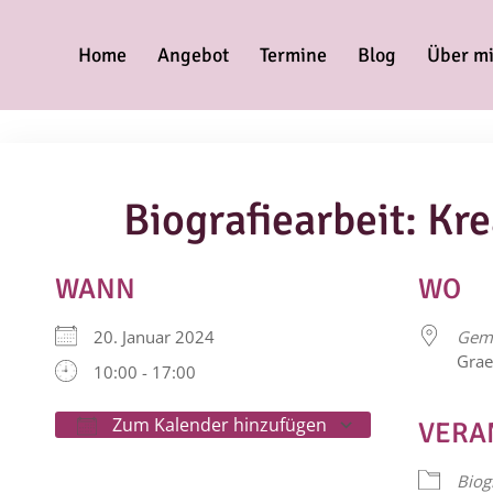
Home
Angebot
Termine
Blog
Über m
Biografiearbeit: Kr
WANN
WO
20. Januar 2024
Geme
Grae
10:00 - 17:00
Zum Kalender hinzufügen
VERA
ICS herunterladen
Google Kale
Biog