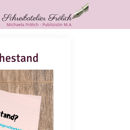
Schreibatelier Frölich
Michaela Frölich - Publizistin M.A.
uhestand
Office 365
Outlook Live