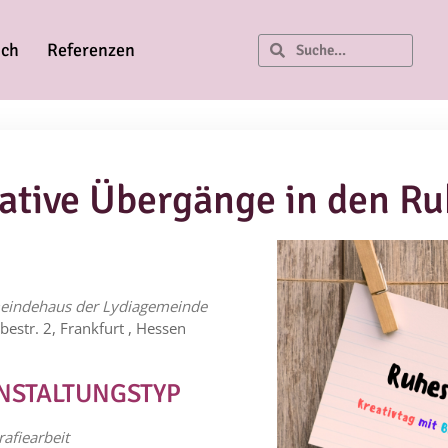
ich
Referenzen
eative Übergänge in den R
indehaus der Lydiagemeinde
bestr. 2, Frankfurt , Hessen
NSTALTUNGSTYP
nder
iCalendar
rafiearbeit