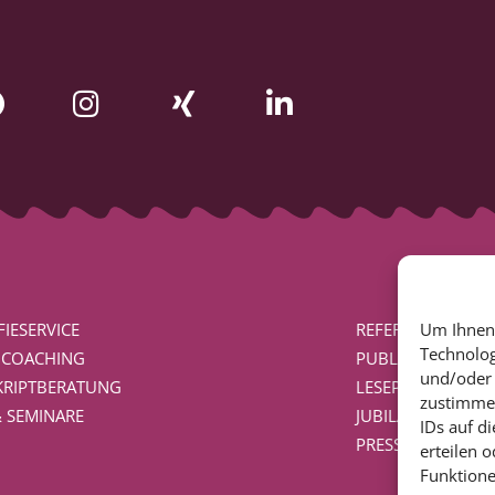
IESERVICE
REFERENZEN
Um Ihnen 
Technolog
BCOACHING
PUBLIKATIONEN
und/oder 
RIPTBERATUNG
LESEPROBEN AUS
zustimmen
& SEMINARE
JUBILÄUMSPUBLI
IDs auf d
PRESSEVERÖFFEN
erteilen 
Funktione