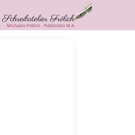
Schreibatelier Frölich
Michaela Frölich - Publizistin M.A.