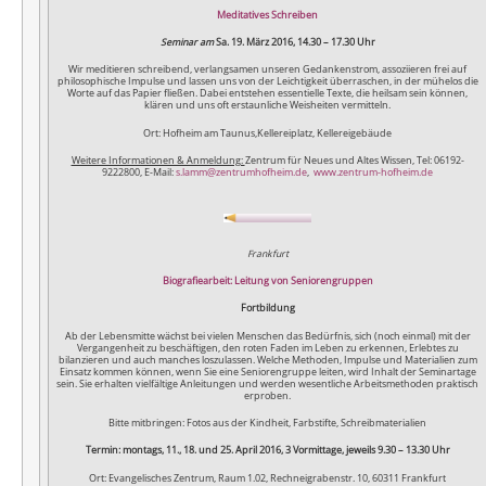
Meditatives Schreiben
Seminar am
Sa. 19. März 2016, 14.30 – 17.30 Uhr
Wir meditieren schreibend, verlangsamen unseren Gedankenstrom, assoziieren frei auf
philosophische Impulse und lassen uns von der Leichtigkeit überraschen, in der mühelos die
Worte auf das Papier fließen. Dabei entstehen essentielle Texte, die heilsam sein können,
klären und uns oft erstaunliche Weisheiten vermitteln.
Ort: Hofheim am Taunus,Kellereiplatz, Kellereigebäude
Weitere Informationen & Anmeldung:
Zentrum für Neues und Altes Wissen, Tel: 06192-
9222800, E-Mail:
s.lamm@zentrumhofheim.de
,
www.zentrum-hofheim.de
Frankfurt
Biografiearbeit: Leitung von Seniorengruppen
Fortbildung
Ab der Lebensmitte wächst bei vielen Menschen das Bedürfnis, sich (noch einmal) mit der
Vergangenheit zu beschäftigen, den roten Faden im Leben zu erkennen, Erlebtes zu
bilanzieren und auch manches loszulassen. Welche Methoden, Impulse und Materialien zum
Einsatz kommen können, wenn Sie eine Seniorengruppe leiten, wird Inhalt der Seminartage
sein. Sie erhalten vielfältige Anleitungen und werden wesentliche Arbeitsmethoden praktisch
erproben.
Bitte mitbringen: Fotos aus der Kindheit, Farbstifte, Schreibmaterialien
Termin: montags, 11., 18. und 25. April 2016, 3 Vormittage, jeweils 9.30 – 13.30 Uhr
Ort: Evangelisches Zentrum, Raum 1.02, Rechneigrabenstr. 10, 60311 Frankfurt