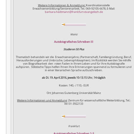
Weitere Informationen & Anmeldung:
Koordinationsstelle
Erwachsenenbildung/Seniorenarbeit, Tel.: 069-92105-6678, E-Mail:
barbara.hedtmann@frankfurt-evangelisch.de
Mainz
Autobiografisches Schreiben III
Studieren 50 Plus
Thematisch behandeln wir die Erwachsenenjahre, (Partnerschaft, Familiengründung, Beruf,
Herausforderungen und Umbrüche, Lebensphilosophien). Im Rückblick werden Sie mihilfe
von Biografiearbeit den roten Faden in Ihrem Leben und für Ihre Autiobiografie
aufspüren. Stilistische Tipps helfen Ihnen Ihre Erinnerungen spannend zu formulieren und
in einer literarischen Sprache aufzuschreiben.
ab Di. 19. April 2016, jeweils 10-13.15 Uhr, 14-täglich
Kosten: 140,- / 110,- EUR
Ort: Johannes Gutenberg Universität Mainz
Weitere Informationen und Anmeldung
: Zentrum für wissenschaftliche Weiterbildung, Tel.:
06131-3922133
Frankfurt
Autobiografisches Schreiben 1-3