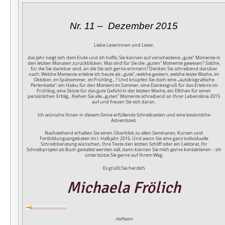
Nr. 11 – Dezember 2015
Liebe Leserinnen und Leser,
das Jahr neigt sich dem Ende und ich hoffe, Sie können auf verschiedene „gute“ Momente in
den letzten Monaten zurückblicken. Was sind für Sie die „guten“ Momente gewesen? Solche,
für die Sie dankbar sind, an die Sie sich gerne erinnern? Denken Sie schreibend darüber
nach: Welche Momente erlebte ich heute als „gute“, welche gestern, welche letzte Woche, im
Oktober, im Spätsommer, im Frühling…? Und knüpfen Sie doch eine „autobiografische
Perlenkette“: ein Haiku für den Moment im Sommer, eine Dankesgruß für das Erlebnis im
Frühling, eine Skizze für das gute Gefühl in der letzten Woche, ein Elfchen für einen
persönlichen Erfolg…Reihen Sie alle „guten“ Momente schreibend an Ihrer Lebenslinie 2015
auf und freuen Sie sich daran.
Ich wünsche Ihnen in diesem Sinne erfüllende Schreibzeiten und eine besinnliche
Adventszeit.
Nachstehend erhalten Sie einen Überblick zu allen Seminaren, Kursen und
Fortbildungsangeboten im I. Halbjahr 2016. Und wenn Sie eine ganz individuelle
Schreibberatung wünschen, Ihre Texte den letzten Schliff oder ein Lektorat, Ihr
Schreibprojekt als Buch gestaltet werden soll, dann können Sie mich gerne kontaktieren – ich
unterstütze Sie gerne auf Ihrem Weg.
Es grüßt Sie herzlich
Michaela Frölich
Hofheim