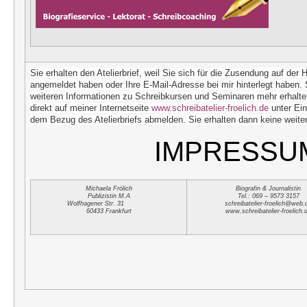
Sie erhalten den Atelierbrief, weil Sie sich für die Zusendung auf de
angemeldet haben oder Ihre E-Mail-Adresse bei mir hinterlegt haben. S
weiteren Informationen zu Schreibkursen und Seminaren mehr erhalten
direkt auf meiner Internetseite
www.schreibatelier-froelich.de
unter Ein
dem Bezug des Atelierbriefs abmelden
. Sie erhalten dann keine wei
IMPRESSU
Michaela Frölich
Biografin & Journalistin
Publizistin M.A
Tel.: 069 – 9573 3157
Wolfhagener Str. 31
schreibatelier-froelich@web.
60433 Frankfurt
www.schreibatelier-froelich.