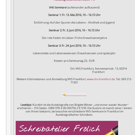
VHS-Seminare
(aufeinander aufbauend)
Seminar 1: Fr. 13. Mai 2016, 10 – 16.15 Uhr
Einführung: Auf den Spuren des Lebens – Kindheit und Jugend
Seminar 2: Fr. 3. Juni 2016, 10 – 16.15 Uhr
Der rote Faden im Leben: Frühe Erwachsenenjahre
Seminar 3: Fr. 24. Juni 2016, 10 – 16.15 Uhr
Lebensmitte und Lebensessenzen: Erwachsensein und späte Jahr
Kosten: pro Seminartag 25,- EUR
Ort: VHS Frankfurt, Sonnemannstr. 13, 60314
Frankfurt
Weitere Informationen und Anmeldung:VHS Frankfurt,
www.vhs-frankfurt.de,
Tel.: 0
69 212-
71501
Lesetipp:
Kürzlich ist die Autobiografie von Brigitte Winter
„Und immer wieder Wunder“
erschienen – 316 Seiten. ISBN 978-3-00-050792-2 € 9,99. Die Autorin ist manch einer / einem
von Ihnen bekannt, sie besuchte verschiedene VHS-Seminare in Frankfurt im
Autobiografischen Schreiben.