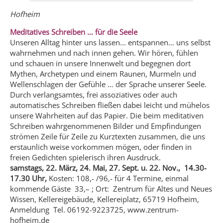
Hofheim
Meditatives Schreiben … für die Seele
Unseren Alltag hinter uns lassen… entspannen… uns selbst
wahrnehmen und nach innen gehen. Wir hören, fühlen
und schauen in unsere Innenwelt und begegnen dort
Mythen, Archetypen und einem Raunen, Murmeln und
Wellenschlagen der Gefühle … der Sprache unserer Seele.
Durch verlangsamtes, frei assoziatives oder auch
automatisches Schreiben fließen dabei leicht und mühelos
unsere Wahrheiten auf das Papier. Die beim meditativen
Schreiben wahrgenommenen Bilder und Empfindungen
strömen Zeile für Zeile zu Kurztexten zusammen, die uns
erstaunlich weise vorkommen mögen, oder finden in
freien Gedichten spielerisch ihren Ausdruck.
samstags, 22. März, 24. Mai, 27. Sept. u. 22. Nov., 14.30-
17.30 Uhr,
Kosten: 108,- /96,- für 4 Termine, einmal
kommende Gäste 33,– ; Ort: Zentrum für Altes und Neues
Wissen, Kellereigebäude, Kellereiplatz, 65719 Hofheim,
Anmeldung Tel. 06192-9223725, www.zentrum-
hofheim.de